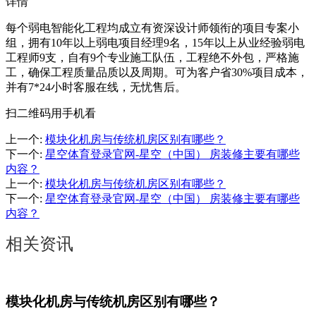
详情
每个弱电智能化工程均成立有资深设计师领衔的项目专案小
组，拥有10年以上弱电项目经理9名，15年以上从业经验弱电
工程师9支，自有9个专业施工队伍，工程绝不外包，严格施
工，确保工程质量品质以及周期。可为客户省30%项目成本，
并有7*24小时客服在线，无忧售后。
扫二维码用手机看
上一个
:
模块化机房与传统机房区别有哪些？
下一个
:
星空体育登录官网-星空（中国） 房装修主要有哪些
内容？
上一个
:
模块化机房与传统机房区别有哪些？
下一个
:
星空体育登录官网-星空（中国） 房装修主要有哪些
内容？
相关资讯
模块化机房与传统机房区别有哪些？