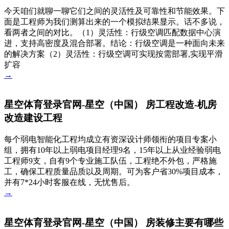
今天咱们就聊一聊它们之间的灵活性及可靠性和节能效果。下
面是工程师为我们测算出来的一个模拟结果显示。话不多说，
看两者之间的对比。（1）灵活性：行级空调匹配数据中心演
进，支持高密度及混合部署。结论：行级空调是一种面向未来
的解决方案（2）灵活性：行级空调可实现按需部署,实现平滑
扩容
→
星空体育登录官网-星空（中国） 房工程改造-机房
改造建设工程
每个弱电智能化工程均成立有资深设计师领衔的项目专案小
组，拥有10年以上弱电项目经理9名，15年以上从业经验弱电
工程师9支，自有9个专业施工队伍，工程绝不外包，严格施
工，确保工程质量品质以及周期。可为客户省30%项目成本，
并有7*24小时客服在线，无忧售后。
→
星空体育登录官网-星空（中国） 房装修主要有哪些