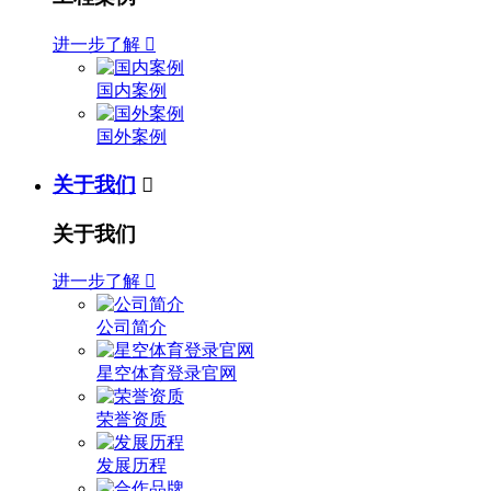
进一步了解

国内案例
国外案例
关于我们

关于我们
进一步了解

公司简介
星空体育登录官网
荣誉资质
发展历程