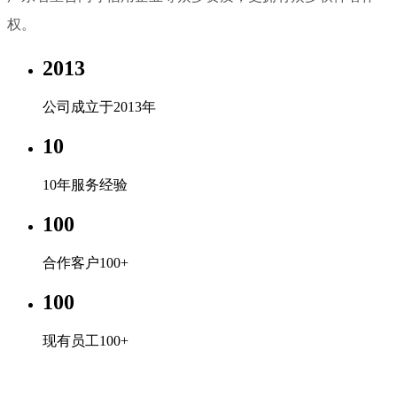
权。
2013
公司成立于2013年
10
10年服务经验
100
合作客户100+
100
现有员工100+
星空体育登录官网