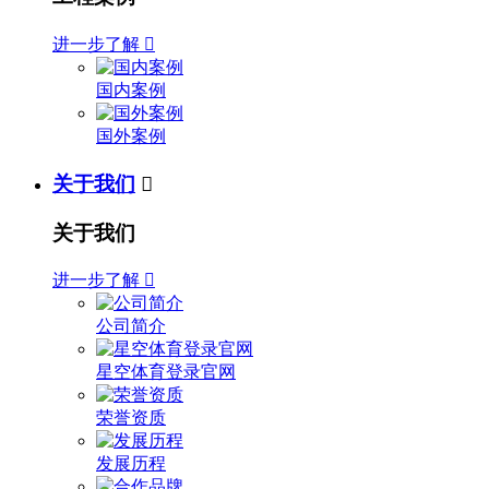
进一步了解

国内案例
国外案例
关于我们

关于我们
进一步了解

公司简介
星空体育登录官网
荣誉资质
发展历程