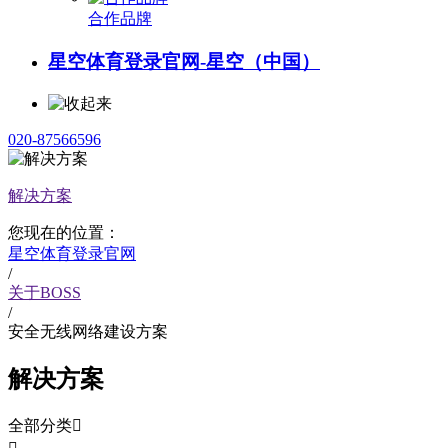
合作品牌
星空体育登录官网-星空（中国）
020-87566596
解决方案
您现在的位置：
星空体育登录官网
/
关于BOSS
/
安全无线网络建设方案
解决方案
全部分类
