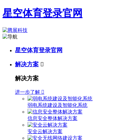
星空体育登录官网
星空体育登录官网
解决方案

解决方案
进一步了解

弱电系统建设及智能化系统
信息安全整体解决方案
安全云解决方案