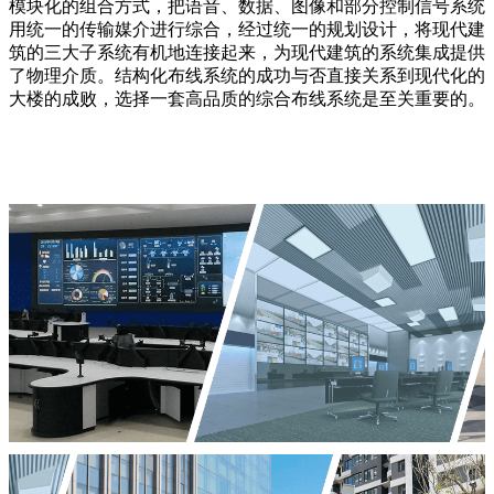
模块化的组合方式，把语音、数据、图像和部分控制信号系统
用统一的传输媒介进行综合，经过统一的规划设计，将现代建
筑的三大子系统有机地连接起来，为现代建筑的系统集成提供
了物理介质。结构化布线系统的成功与否直接关系到现代化的
大楼的成败，选择一套高品质的综合布线系统是至关重要的。