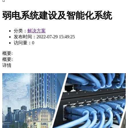

弱电系统建设及智能化系统
分类：
解决方案
发布时间：
2022-07-29 15:49:25
访问量：
0
概要:
概要:
详情