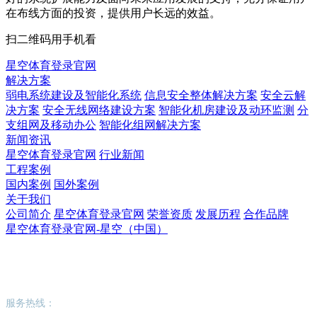
在布线方面的投资，提供用户长远的效益。
扫二维码用手机看
星空体育登录官网
解决方案
弱电系统建设及智能化系统
信息安全整体解决方案
安全云解
决方案
安全无线网络建设方案
智能化机房建设及动环监测
分
支组网及移动办公
智能化组网解决方案
新闻资讯
星空体育登录官网
行业新闻
工程案例
国内案例
国外案例
关于我们
公司简介
星空体育登录官网
荣誉资质
发展历程
合作品牌
星空体育登录官网-星空（中国）
星空体育登录官网-星空（中国）
服务热线：